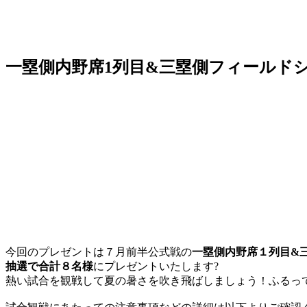
一塁側内野席1列目&三塁側フィールド
今回のプレゼントは７月前半公式戦の
一塁側内野席１列目&
抽選で合計８名様
にプレゼントいたします?
熱い試合を観戦して夏の暑さを吹き飛ばしましょう！ふるっ