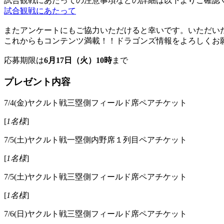
試合観戦にあたっての注意事項などの詳細は以下よりご確認
試合観戦にあたって
またアンケートにもご協力いただけると幸いです。いただい
これからもコンテンツ満載！！ドラゴンズ情報をよろしくお
応募期限は
6月17日（火）10時
まで
プレゼント内容
7/4(金)ヤクルト戦三塁側フィールド席ペアチケット
[
1名様
]
7/5(土)ヤクルト戦一塁側内野席１列目ペアチケット
[
1名様
]
7/5(土)ヤクルト戦三塁側フィールド席ペアチケット
[
1名様
]
7/6(日)ヤクルト戦三塁側フィールド席ペアチケット