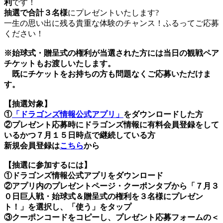
利
です！
抽選で合計３名様
にプレゼントいたします?
一生の思い出に残る貴重な体験のチャンス！ふるってご応募
ください！
※始球式・贈呈式の権利が当選された方には当日の観戦ペア
チケットもお渡しいたします。
既にチケットをお持ちの方も問題なくご応募いただけま
す。
【抽選対象】
①
「ドラゴンズ情報公式アプリ」
をダウンロードした方
②プレゼント応募時にドラゴンズ情報に有料会員登録をして
いるかつ７月１５日時点で継続している方
新規会員登録は
こちら
から
【抽選に参加するには】
①ドラゴンズ情報公式アプリをダウンロード
②アプリ内のプレゼントページ・クーポンタブから「７月３
０日巨人戦・始球式＆贈呈式の権利を３名様にプレゼン
ト！」を選択し、「使う」をタップ
③クーポンコードをコピーし、プレゼント応募フォームの＜