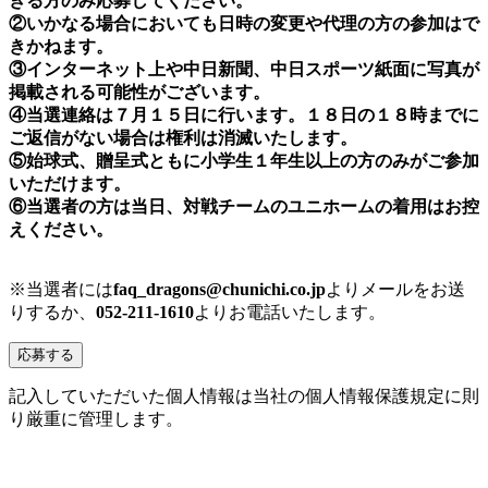
きる方のみ応募してください。
②いかなる場合においても日時の変更や代理の方の参加はで
きかねます。
③インターネット上や中日新聞、中日スポーツ紙面に写真が
掲載される可能性がございます。
④当選連絡は７月１５日に行います。１８日の１８時までに
ご返信がない場合は権利は消滅いたします。
⑤始球式、贈呈式ともに小学生１年生以上の方のみがご参加
いただけます。
⑥当選者の方は当日、対戦チームのユニホームの着用はお控
えください。
※当選者には
faq_dragons@chunichi.co.jp
よりメールをお送
りするか、
052-211-1610
よりお電話いたします。
記入していただいた個人情報は当社の個人情報保護規定に則
り厳重に管理します。