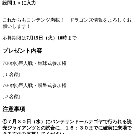
設問１＞に入力
これからもコンテンツ満載！！ドラゴンズ情報をよろしくお
願いします！
応募期限は
7月15日（火）10時
まで
プレゼント内容
7/30(水)巨人戦・始球式参加権
[
１名様
]
7/30(水)巨人戦・贈呈式参加権
[
２名様
]
注意事項
①７月３０日（水）にバンテリンドームナゴヤで行われる読
売ジャイアンツとの試合に、１６：３０までに確実に来場で