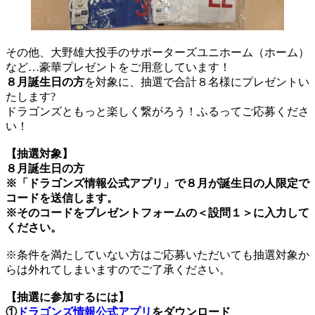
その他、大野雄大投手のサポーターズユニホーム（ホーム）
など…豪華プレゼントをご用意しています！
８月誕生日の方
を対象に、抽選で合計８名様にプレゼントい
たします?
ドラゴンズともっと楽しく繋がろう！ふるってご応募くださ
い！
【抽選対象】
８月誕生日の方
※「ドラゴンズ情報公式アプリ」で８月が誕生日の人限定で
コードを送信します。
※そのコードをプレゼントフォームの＜設問１＞に入力して
ください。
※条件を満たしていない方はご応募いただいても抽選対象か
らは外れてしまいますのでご了承ください。
【抽選に参加するには】
①
ドラゴンズ情報公式アプリ
をダウンロード